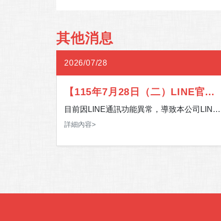
其他消息
2026/07/28
習北部
【115年7月28日（二）LINE官方
:30-
帳號通訊異常】
區預計將
目前因LINE通訊功能異常，導致本公司LINE
，此次加入大
官方帳號暫時無法提供服務。 影響期間，如
詳細內容>
。
間北部門市
有服務需求，歡迎多加利用 24 小時客服專
往門市，請
線，或至「官網＞客服中心＞聯絡我們」留
您的聯絡資訊及需求，我們將儘速安排專人
在此期間須
您聯繫。 造成您的不便，敬請見諒，感謝您
Fi使
的理解與支持。