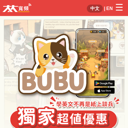
☰
×
中文
|
EN
Previous
Next