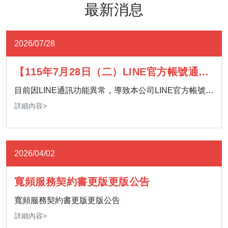
最新消息
2026/07/28
【115年7月28日（二）LINE官方帳號通訊
異常】
目前因LINE通訊功能異常，導致本公司LINE官方帳號暫
時無法提供服務。 影響期間，如有服務需求，歡迎多加
詳細內容>
利用 24 小時客服專線，或至「官網＞客服中心＞聯絡
我們」留下您的聯絡資訊及需求，我們將儘速安排專人
與您聯繫。 造成您的不便，敬請見諒，感謝您的理解與
2026/04/02
支持。
寬頻服務契約書更版更版公告
寬頻服務契約書更版更版公告
詳細內容>