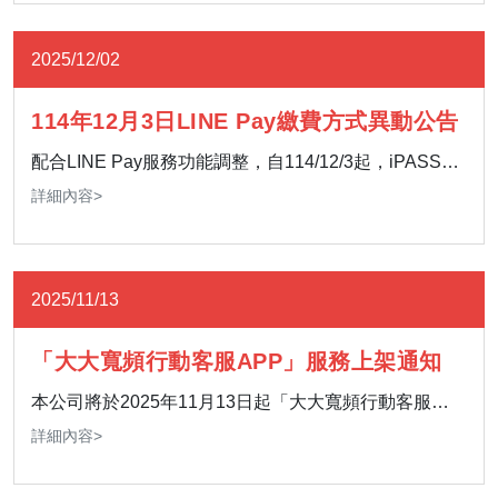
2025/12/02
114年12月3日LINE Pay繳費方式異動公告
配合LINE Pay服務功能調整，自114/12/3起，iPASS
MONEY一卡通錢包停止繳費服務功能，您可使用LINE
詳細內容>
Pay綁定信用卡，或線上刷卡、臨櫃現金、ATM轉帳等
方式進行繳款，謝謝。
2025/11/13
「大大寬頻行動客服APP」服務上架通知
本公司將於2025年11月13日起「大大寬頻行動客服
APP」將陸續恢復查詢寬頻網路相關功能
詳細內容>