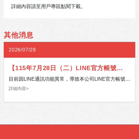
詳細內容請至用戶專區點閱下載。
其他消息
2026/07/28
【115年7月28日（二）LINE官方帳號通
訊異常】
目前因LINE通訊功能異常，導致本公司LINE官方帳號暫
時無法提供服務。 影響期間，如有服務需求，歡迎多加
詳細內容>
利用 24 小時客服專線，或至「官網＞客服中心＞聯絡
我們」留下您的聯絡資訊及需求，我們將儘速安排專人
與您聯繫。 造成您的不便，敬請見諒，感謝您的理解與
支持。