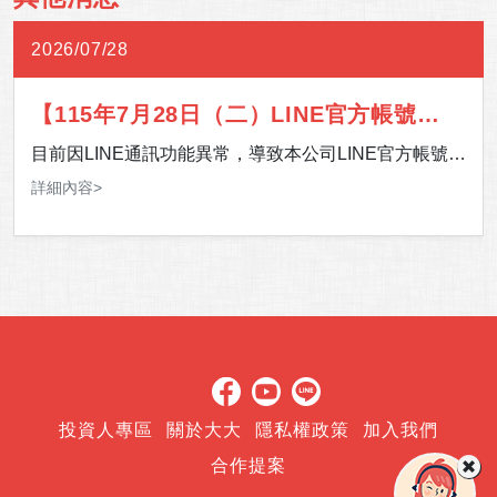
2026/07/28
【115年7月28日（二）LINE官方帳號通
訊異常】
目前因LINE通訊功能異常，導致本公司LINE官方帳號暫
時無法提供服務。 影響期間，如有服務需求，歡迎多加
詳細內容>
利用 24 小時客服專線，或至「官網＞客服中心＞聯絡
我們」留下您的聯絡資訊及需求，我們將儘速安排專人
與您聯繫。 造成您的不便，敬請見諒，感謝您的理解與
支持。
投資人專區
關於大大
隱私權政策
加入我們
合作提案