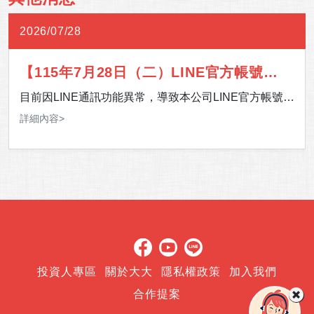
2026/07/28
【115年7月28日（二）LINE官方帳號通
訊異常】
目前因LINE通訊功能異常，導致本公司LINE官方帳號暫
時無法提供服務。 影響期間，如有服務需求，歡迎多加
詳細內容>
利用 24 小時客服專線，或至「官網＞客服中心＞聯絡
我們」留下您的聯絡資訊及需求，我們將儘速安排專人
與您聯繫。 造成您的不便，敬請見諒，感謝您的理解與
支持。
投資人專區
關於大大
隱私權政策
加入我們
合作提案