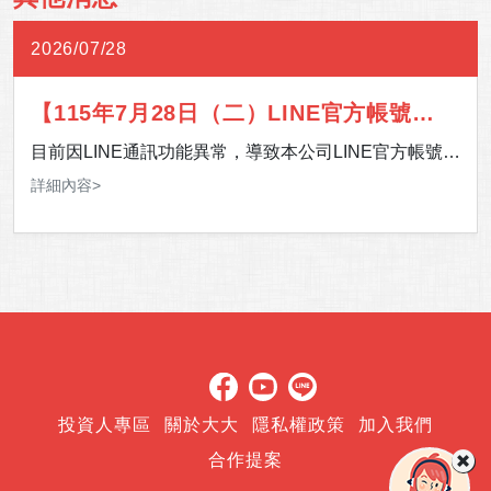
2026/07/28
【115年7月28日（二）LINE官方帳號通
訊異常】
目前因LINE通訊功能異常，導致本公司LINE官方帳號暫
時無法提供服務。 影響期間，如有服務需求，歡迎多加
詳細內容>
利用 24 小時客服專線，或至「官網＞客服中心＞聯絡
我們」留下您的聯絡資訊及需求，我們將儘速安排專人
與您聯繫。 造成您的不便，敬請見諒，感謝您的理解與
支持。
投資人專區
關於大大
隱私權政策
加入我們
合作提案