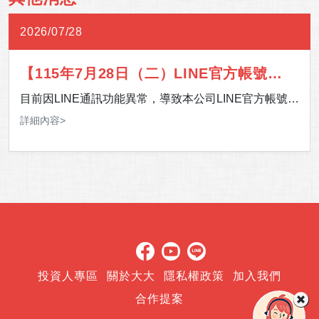
2026/07/28
【115年7月28日（二）LINE官方帳號通
訊異常】
目前因LINE通訊功能異常，導致本公司LINE官方帳號暫
時無法提供服務。 影響期間，如有服務需求，歡迎多加
詳細內容>
利用 24 小時客服專線，或至「官網＞客服中心＞聯絡
我們」留下您的聯絡資訊及需求，我們將儘速安排專人
與您聯繫。 造成您的不便，敬請見諒，感謝您的理解與
支持。
投資人專區
關於大大
隱私權政策
加入我們
合作提案