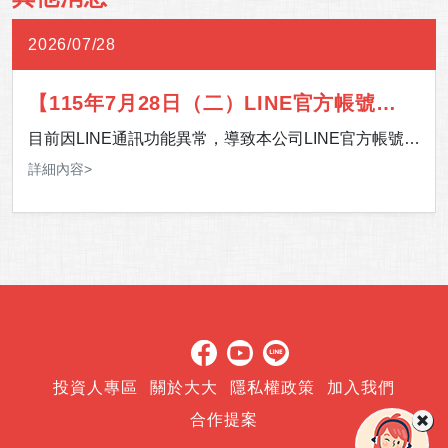
2026/07/28
【115年7月28日（二）LINE官方帳號通
訊異常】
目前因LINE通訊功能異常，導致本公司LINE官方帳號暫
時無法提供服務。 影響期間，如有服務需求，歡迎多加
詳細內容>
利用 24 小時客服專線，或至「官網＞客服中心＞聯絡
我們」留下您的聯絡資訊及需求，我們將儘速安排專人
與您聯繫。 造成您的不便，敬請見諒，感謝您的理解與
支持。
投資人專區
關於大大
隱私權政策
加入我們
合作提案