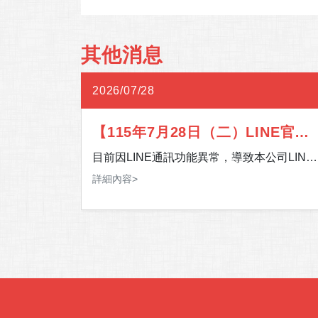
其他消息
2026/07/28
習北部
【115年7月28日（二）LINE官方
:30-
帳號通訊異常】
區預計將
目前因LINE通訊功能異常，導致本公司LINE
，此次加入大
官方帳號暫時無法提供服務。 影響期間，如
詳細內容>
。
間北部門市
有服務需求，歡迎多加利用 24 小時客服專
往門市，請
線，或至「官網＞客服中心＞聯絡我們」留
您的聯絡資訊及需求，我們將儘速安排專人
在此期間須
您聯繫。 造成您的不便，敬請見諒，感謝您
Fi使
的理解與支持。