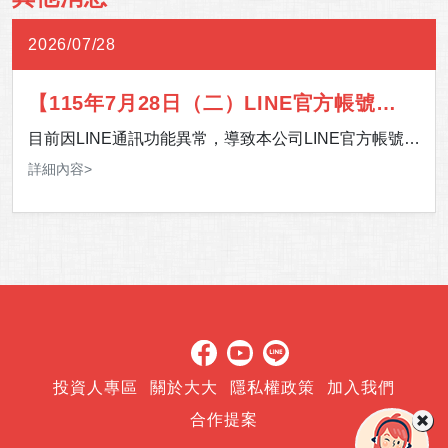
2026/07/28
【115年7月28日（二）LINE官方帳號通
訊異常】
目前因LINE通訊功能異常，導致本公司LINE官方帳號暫
時無法提供服務。 影響期間，如有服務需求，歡迎多加
詳細內容>
利用 24 小時客服專線，或至「官網＞客服中心＞聯絡
我們」留下您的聯絡資訊及需求，我們將儘速安排專人
與您聯繫。 造成您的不便，敬請見諒，感謝您的理解與
支持。
投資人專區
關於大大
隱私權政策
加入我們
合作提案