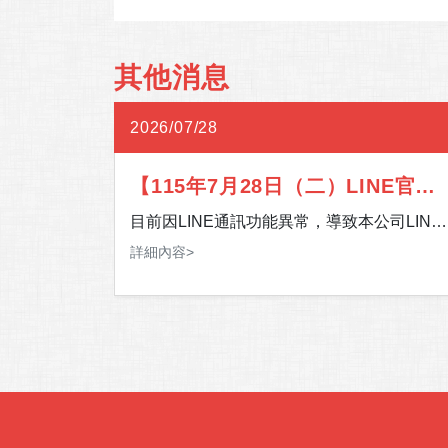
其他消息
2026/07/28
習北部
【115年7月28日（二）LINE官方
:30-
帳號通訊異常】
區預計將
目前因LINE通訊功能異常，導致本公司LINE
，此次加入大
官方帳號暫時無法提供服務。 影響期間，如
詳細內容>
。
間北部門市
有服務需求，歡迎多加利用 24 小時客服專
往門市，請
線，或至「官網＞客服中心＞聯絡我們」留
您的聯絡資訊及需求，我們將儘速安排專人
在此期間須
您聯繫。 造成您的不便，敬請見諒，感謝您
Fi使
的理解與支持。